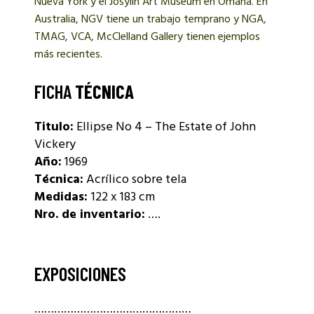
Nueva York y el Josylin Art Museum en Omaha. En
Australia, NGV tiene un trabajo temprano y NGA,
TMAG, VCA, McClelland Gallery tienen ejemplos
más recientes.
FICHA
TÉCNICA
Titulo:
Ellipse No 4 – The Estate of John
Vickery
Año:
1969
Técnica:
Acrílico sobre tela
Medidas:
122 x 183 cm
Nro. de inventario:
….
EXPOSICIONES
…………………………………………